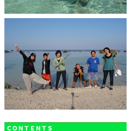
ＣＯＮＴＥＮＴＳ